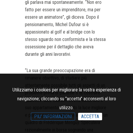
gli parlava mai spontaneamente. “Non ero
fatto per essere un imprenditore, ma per
essere un animatore”, gli diceva. Dopo il
pensionamento, Michel Dufour si è
appassionato al golf e al bridge con lo
stesso sguardo non conformista e la stessa
ossessione per il dettaglio che aveva
durante gli anni lavorativi.
“La sua grande preoccupazione era di
rimanere obiettivo, di studiare più
attentamente possibile tutti gli aspetti di un
Utilizziamo i cookies per migliorare la vostra esperienza di
problema prima di parlarne o di costruire
navigazione; cliccando su "accetta" acconsenti al loro
qualcosa” dice Laurent. Aveva sistemato il
suo appartamento cercando la luce migliore
utilizzo.
e poteva passare delle ore a contemplare un
PIU' INFORMAZIONI
ACCETTA
quadro di Frédérique Menguy. Speculava
razionalmente in borsa sognando una