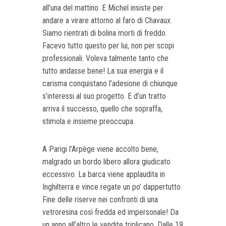
all’una del mattino. E Michel insiste per
andare a virare attorno al faro di Chavaux.
Siamo rientrati di bolina morti di freddo.
Facevo tutto questo per lui, non per scopi
professionali. Voleva talmente tanto che
tutto andasse bene! La sua energia e il
carisma conquistano l’adesione di chiunque
s’interessi al suo progetto. E d’un tratto
arriva il successo, quello che sopraffa,
stimola e insieme preoccupa.
A Parigi l’Arpège viene accolto bene,
malgrado un bordo libero allora giudicato
eccessivo. La barca viene applaudita in
Inghilterra e vince regate un po’ dappertutto.
Fine delle riserve nei confronti di una
vetroresina così fredda ed impersonale! Da
un anno all’altro le vendite triplicano. Dalle 19